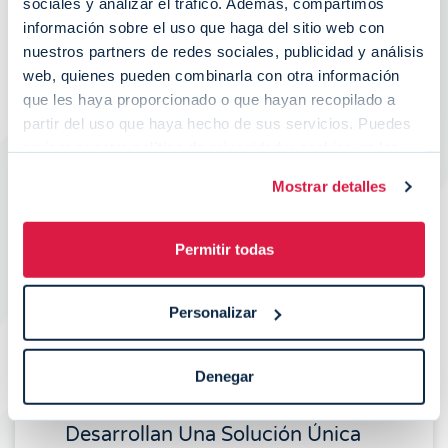
sociales y analizar el tráfico. Además, compartimos
información sobre el uso que haga del sitio web con
LEER MÁS
nuestros partners de redes sociales, publicidad y análisis
web, quienes pueden combinarla con otra información
Llorenç Rubió
mayo 13, 2024
que les haya proporcionado o que hayan recopilado a
partir del uso que haya hecho de sus servicios. Puedes
revisar nuestra política de privacidad y cookies en las
página específicas de nuestra web:
Política de
Mostrar detalles
Acuerdo
Privacidad
y
Política de Cookies
.
Permitir todas
Personalizar
Denegar
Grupo Azkoyen Y Wipay
Desarrollan Una Solución Única