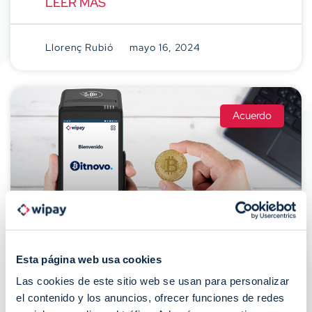
LEER MÁS
Llorenç Rubió
mayo 16, 2024
Acuerdo
Esta página web usa cookies
Bitnovo Pay Y Wipay Se Alían
Para Fomentar El Pago Con
Las cookies de este sitio web se usan para personalizar
el contenido y los anuncios, ofrecer funciones de redes
Criptomonedas En Comercios