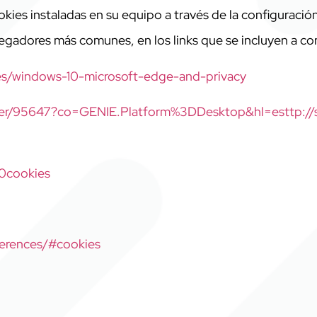
ookies instaladas en su equipo a través de la configurac
egadores más comunes, en los links que se incluyen a co
-es/windows-10-microsoft-edge-and-privacy
wer/95647?co=GENIE.Platform%3DDesktop&hl=esttp://
20cookies
ferences/#cookies