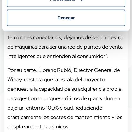
“La digitalización ya no es una opción, es el
Denegar
estándar mínimo exigido por el cliente”, afirma
Javier Arquerons, CEO de Arbitrade. “Con 18.000
terminales conectados, dejamos de ser un gestor
de máquinas para ser una red de puntos de venta
inteligentes que entienden al consumidor”.
Por su parte, Llorenç Rubió, Director General de
Wipay, destaca que la escala del proyecto
demuestra la capacidad de su adquirencia propia
para gestionar parques críticos de gran volumen
bajo un entorno 100% cloud, reduciendo
drásticamente los costes de mantenimiento y los
desplazamientos técnicos.