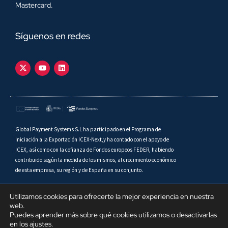
Mastercard.
Síguenos en redes
Global Payment Systems S.L ha participado en el Programa de
Iniciación a la Exportación ICEX-Next,y ha contado con el apoyo de
ICEX, así como con la cofianza de Fondos europeos FEDER, habiendo
contribuido según la medida de los mismos, al crecimiento económico
de esta empresa, su región y de España en su conjunto.
Utilizamos cookies para ofrecerte la mejor experiencia en nuestra
web.
Puedes aprender más sobre qué cookies utilizamos o desactivarlas
Copyright © 2026 Global Payment Systems S.L. Todos los derechos
en los ajustes.