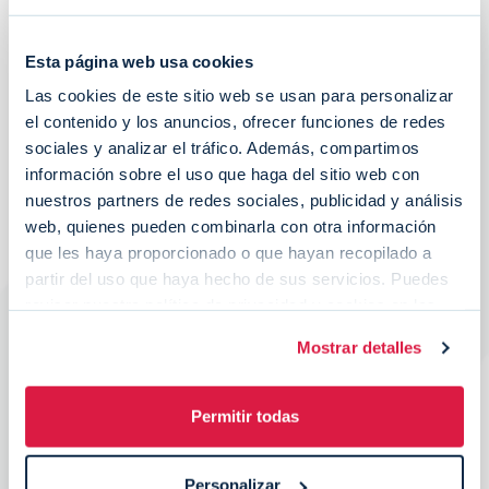
los que Wipay y Arbitrade trabajaron en conjunto
fue el despliegue de terminales de pago en el
Esta página web usa cookies
Aeropuerto Josep Tarradellas Barcelona-El Prat,
Las cookies de este sitio web se usan para personalizar
marcando el inicio de una colaboración que se ha
el contenido y los anuncios, ofrecer funciones de redes
ido ampliando y consolidando con el tiempo.
sociales y analizar el tráfico. Además, compartimos
información sobre el uso que haga del sitio web con
Control remoto y eficiencia operativa:
nuestros partners de redes sociales, publicidad y análisis
una ventaja clave
web, quienes pueden combinarla con otra información
que les haya proporcionado o que hayan recopilado a
La solución con Wipay permite el control
partir del uso que haya hecho de sus servicios. Puedes
remoto integral de los terminales, lo que se
revisar nuestra política de privacidad y cookies en las
traduce en menor número de desplazamientos
página específicas de nuestra web:
Política de
Mostrar detalles
Privacidad
y
Política de Cookies
.
técnicos, reducción significativa de costes de
mantenimiento, mayor disponibilidad operativa
Permitir todas
y monitorización centralizada del estado de los
equipos.
Personalizar