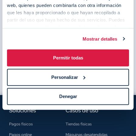
web, quienes pueden combinarla con otra información
que les haya proporcionado o que hayan recopilado a
partir del uso que haya hecho de sus servicios. Puedes
revisar nuestra política de privacidad y cookies en las
página específicas de nuestra web:
Política de
Mostrar detalles
Privacidad
y
Política de Cookies
.
Permitir todas
Personalizar
Denegar
Soluciones
Casos de uso
Pagos físicos
Tiendas físicas
Pagos online
Máquinas desatendidas