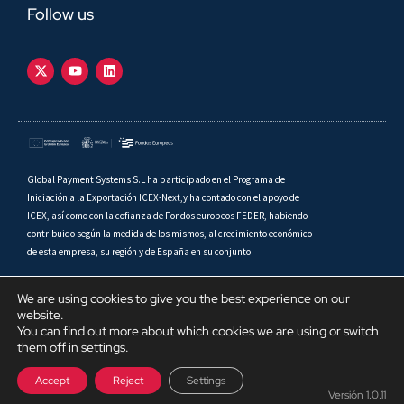
Follow us
Global Payment Systems S.L ha participado en el Programa de
Iniciación a la Exportación ICEX-Next,y ha contado con el apoyo de
ICEX, así como con la cofianza de Fondos europeos FEDER, habiendo
contribuido según la medida de los mismos, al crecimiento económico
de esta empresa, su región y de España en su conjunto.
We are using cookies to give you the best experience on our
website.
You can find out more about which cookies we are using or switch
Copyright © 2026 Global Payment Systems S.L. Todos los derechos
them off in
settings
.
reservados.
Accept
Reject
Settings
Versión 1.0.11