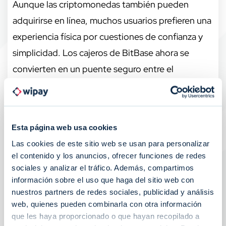
Aunque las criptomonedas también pueden
adquirirse en línea, muchos usuarios prefieren una
experiencia física por cuestiones de confianza y
simplicidad. Los cajeros de BitBase ahora se
convierten en un puente seguro entre el
ecosistema digital y el mundo físico, gracias a la
implementación tecnológica y las integraciones
por diferentes protocolos de Wipay.
Esta página web usa cookies
“Sabemos que muchas personas se sienten más
Las cookies de este sitio web se usan para personalizar
cómodas utilizando su tarjeta que manejando
el contenido y los anuncios, ofrecer funciones de redes
sociales y analizar el tráfico. Además, compartimos
efectivo, especialmente al adquirir
información sobre el uso que haga del sitio web con
criptomonedas por primera vez”, comentó Bono.
nuestros partners de redes sociales, publicidad y análisis
“Este cambio democratiza aún más el acceso al
web, quienes pueden combinarla con otra información
que les haya proporcionado o que hayan recopilado a
ecosistema cripto y acerca la tecnología a quienes